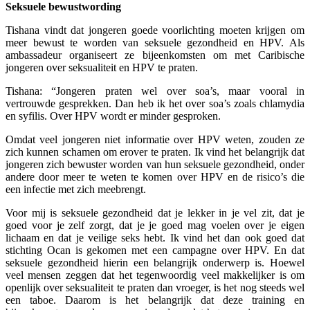
Seksuele bewustwording
Tishana vindt dat jongeren goede voorlichting moeten krijgen om
meer bewust te worden van seksuele gezondheid en HPV. Als
ambassadeur organiseert ze bijeenkomsten om met Caribische
jongeren over seksualiteit en HPV te praten.
Tishana: “Jongeren praten wel over soa’s, maar vooral in
vertrouwde gesprekken. Dan heb ik het over soa’s zoals chlamydia
en syfilis. Over HPV wordt er minder gesproken.
Omdat veel jongeren niet informatie over HPV weten, zouden ze
zich kunnen schamen om erover te praten. Ik vind het belangrijk dat
jongeren zich bewuster worden van hun seksuele gezondheid, onder
andere door meer te weten te komen over HPV en de risico’s die
een infectie met zich meebrengt.
Voor mij is seksuele gezondheid dat je lekker in je vel zit, dat je
goed voor je zelf zorgt, dat je je goed mag voelen over je eigen
lichaam en dat je veilige seks hebt. Ik vind het dan ook goed dat
stichting Ocan is gekomen met een campagne over HPV. En dat
seksuele gezondheid hierin een belangrijk onderwerp is. Hoewel
veel mensen zeggen dat het tegenwoordig veel makkelijker is om
openlijk over seksualiteit te praten dan vroeger, is het nog steeds wel
een taboe. Daarom is het belangrijk dat deze training en