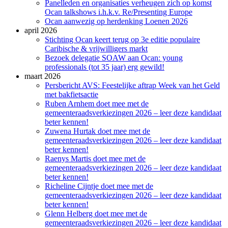
Panelleden en organisaties verheugen zich op komst
Ocan talkshows i.h.k.v. Re/Presenting Europe
Ocan aanwezig op herdenking Loenen 2026
april 2026
Stichting Ocan keert terug op 3e editie populaire
Caribische & vrijwilligers markt
Bezoek delegatie SOAW aan Ocan: young
professionals (tot 35 jaar) erg gewild!
maart 2026
Persbericht AVS: Feestelijke aftrap Week van het Geld
met bakfietsactie
Ruben Arnhem doet mee met de
gemeenteraadsverkiezingen 2026 – leer deze kandidaat
beter kennen!
Zuwena Hurtak doet mee met de
gemeenteraadsverkiezingen 2026 – leer deze kandidaat
beter kennen!
Raenys Martis doet mee met de
gemeenteraadsverkiezingen 2026 – leer deze kandidaat
beter kennen!
Richeline Cijntje doet mee met de
gemeenteraadsverkiezingen 2026 – leer deze kandidaat
beter kennen!
Glenn Helberg doet mee met de
gemeenteraadsverkiezingen 2026 – leer deze kandidaat