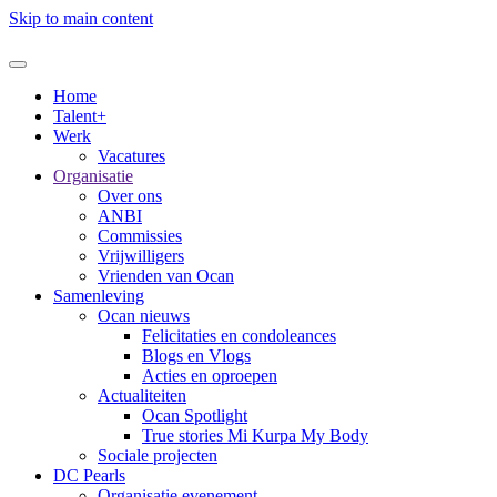
Skip to main content
Home
Talent+
Werk
Vacatures
Organisatie
Over ons
ANBI
Commissies
Vrijwilligers
Vrienden van Ocan
Samenleving
Ocan nieuws
Felicitaties en condoleances
Blogs en Vlogs
Acties en oproepen
Actualiteiten
Ocan Spotlight
True stories Mi Kurpa My Body
Sociale projecten
DC Pearls
Organisatie evenement