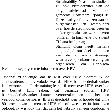
Sustainability. Naast haar studie is
zij ook vicevoorzitter van de
jongerenadviesraad van de
gemeente Rotterdam, ‘jong010’.
Deze raad geeft adviezen aan de
burgermeester en wethouders
over hoe de stad mooier, beter en
leuker gemaakt kan worden voor
jongeren. In haar vrije tijd zwemt
Tishana heel graag.
Stichting Ocan heeft Tishana
uitgenodigd om deel te nemen
aan de ambassadeurstraining,
waarna ze bijeenkomsten zal gaan
organiseren om Caribisch-
Nederlandse jongeren te informeren over HPV.
Tishana: “Het enige dat ik wist over HPV voordat ik de
ambassadeurstraining volgde, was dat HPV baarmoederhalskanker
kan veroorzaken. In de training leerde ik meer over HPV, over hoe
je besmet kunt raken, dat bepaalde soorten HPV
baarmoederhalskanker kunnen veroorzaken en dat het een
veelvoorkomende soa is. Ik was geschokt toen ik hoorde dat bijna
80 procent van de mensen HPV één of twee keer in hun leven
oploopt. Ik wist ook niet dat zelfs het gebruik van een condoom je