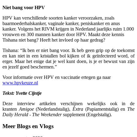
Niet bang voor HPV
HPV kan verschillende soorten kanker veroorzaken, zoals
baarmoederhalskanker, vaginale kanker, peniskanker en anus
kanker. Volgens het RIVM krijgen in Nederland jaarlijks ruim 1.000
vrouwen en 300 mannen kanker door HPV. Maakt deze kennis
Tishana niet bang? Heeft het invloed op haar gedrag?
Tishana: “Ik ben er niet bang voor. Ik heb geen grip op de toekomst
en kan niet in een kristallen bol kijken of ik geïnfecteerd word, of
erger. Maar het enige dat je wel kunt doen, is je er bewust van zijn
en jezelf goed beschermen.”
Voor informatie over HPV en vaccinatie ertegen ga naar
www.hpvkeuze.nl
Tekst: Yvette Cijntje
Deze interview artikelen verschijnen wekelijks ook in de
kranten
Amigoe
(Nederlandstalig),
Èxtra
(Papiamentstalig) en
The
Daily Herald - The Weekender
supplement (Engelstalig).
Meer Blogs en Vlogs