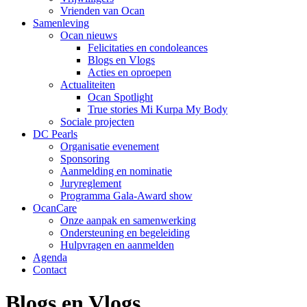
Vrienden van Ocan
Samenleving
Ocan nieuws
Felicitaties en condoleances
Blogs en Vlogs
Acties en oproepen
Actualiteiten
Ocan Spotlight
True stories Mi Kurpa My Body
Sociale projecten
DC Pearls
Organisatie evenement
Sponsoring
Aanmelding en nominatie
Juryreglement
Programma Gala-Award show
OcanCare
Onze aanpak en samenwerking
Ondersteuning en begeleiding
Hulpvragen en aanmelden
Agenda
Contact
Blogs en Vlogs