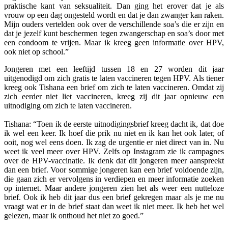
praktische kant van seksualiteit. Dan ging het erover dat je als
vrouw op een dag ongesteld wordt en dat je dan zwanger kan raken.
Mijn ouders vertelden ook over de verschillende soa’s die er zijn en
dat je jezelf kunt beschermen tegen zwangerschap en soa’s door met
een condoom te vrijen. Maar ik kreeg geen informatie over HPV,
ook niet op school.”
Jongeren met een leeftijd tussen 18 en 27 worden dit jaar
uitgenodigd om zich gratis te laten vaccineren tegen HPV. Als tiener
kreeg ook Tishana een brief om zich te laten vaccineren. Omdat zij
zich eerder niet liet vaccineren, kreeg zij dit jaar opnieuw een
uitnodiging om zich te laten vaccineren.
Tishana: “Toen ik de eerste uitnodigingsbrief kreeg dacht ik, dat doe
ik wel een keer. Ik hoef die prik nu niet en ik kan het ook later, of
ooit, nog wel eens doen. Ik zag de urgentie er niet direct van in. Nu
weet ik veel meer over HPV. Zelfs op Instagram zie ik campagnes
over de HPV-vaccinatie. Ik denk dat dit jongeren meer aanspreekt
dan een brief. Voor sommige jongeren kan een brief voldoende zijn,
die gaan zich er vervolgens in verdiepen en meer informatie zoeken
op internet. Maar andere jongeren zien het als weer een nutteloze
brief. Ook ik heb dit jaar dus een brief gekregen maar als je me nu
vraagt wat er in de brief staat dan weet ik niet meer. Ik heb het wel
gelezen, maar ik onthoud het niet zo goed.”