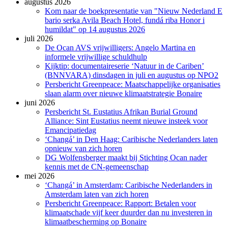
augustus 2026
Kom naar de boekpresentatie van "Nieuw Nederland E
bario serka Avila Beach Hotel, fundá riba Honor i
humildat" op 14 augustus 2026
juli 2026
De Ocan AVS vrijwilligers: Angelo Martina en
informele vrijwillige schuldhulp
Kijktip: documentaireserie ‘Natuur in de Cariben’
(BNNVARA) dinsdagen in juli en augustus op NPO2
Persbericht Greenpeace: Maatschappelijke organisaties
slaan alarm over nieuwe klimaatstrategie Bonaire
juni 2026
Persbericht St. Eustatius Afrikan Burial Ground
Alliance: Sint Eustatius neemt nieuwe insteek voor
Emancipatiedag
‘Changá’ in Den Haag: Caribische Nederlanders laten
opnieuw van zich horen
DG Wolfensberger maakt bij Stichting Ocan nader
kennis met de CN-gemeenschap
mei 2026
‘Changá’ in Amsterdam: Caribische Nederlanders in
Amsterdam laten van zich horen
Persbericht Greenpeace: Rapport: Betalen voor
klimaatschade vijf keer duurder dan nu investeren in
klimaatbescherming op Bonaire